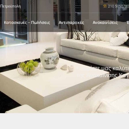
, Πετρούπολη
210 5050780
Κατασκευές – Πωλήσεις
Αντιπαροχές
Ανακαινίσεις
Έ
Γνωρίστε μας καλύτ
της Ανακαίνισης Κα