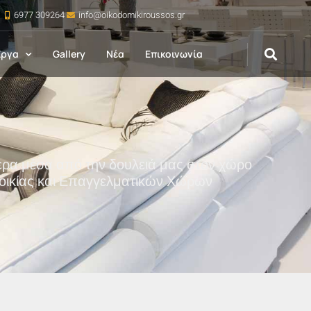
6977 309264
info@oikodomikiroussos.gr
ργα
Gallery
Νέα
Επικοινωνία
ερα μέσα από την δουλειά μας στον χώρο
τοικίας και Επαγγελματικών Χώρων