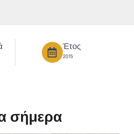
ά
Έτος
2015
μα σήμερα