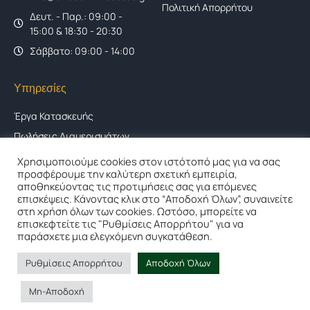
Πολιτική Απορρήτου
Δευτ. - Παρ.: 09:00 -
15:00 & 18:30 - 20:30
Σάββατο: 09:00 - 14:00
Υπηρεσίες
Έργα Κατασκευής
Πωλήσεις Διαμερισμάτων
Αντιπαροχές
Χρησιμοποιούμε cookies στον ιστότοπό μας για να σας
προσφέρουμε την καλύτερη σχετική εμπειρία,
Ανακαινίσεις
αποθηκεύοντας τις προτιμήσεις σας για επόμενες
Έργα Ανακαίνισης
επισκέψεις. Κάνοντας κλικ στο “Αποδοχή Όλων”, συναινείτε
στη χρήση όλων των cookies. Ωστόσο, μπορείτε να
Gallery
επισκεφτείτε τις "Ρυθμίσεις Απορρήτου" για να
παράσχετε μια ελεγχόμενη συγκατάθεση.
Ρυθμίσεις Απορρήτου
Αποδοχή Όλων
Copyright © Οικοδομική Ρούσσος - Όλα τα δικαιώματα κατοχυρωμένα |
Website by
Avenew Communications
Μη-Αποδοχή