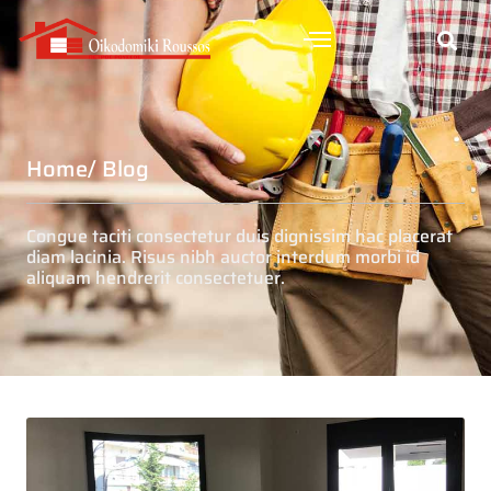
Home
/ Blog
Congue taciti consectetur duis dignissim hac placerat
diam lacinia. Risus nibh auctor interdum morbi id
aliquam hendrerit consectetuer.