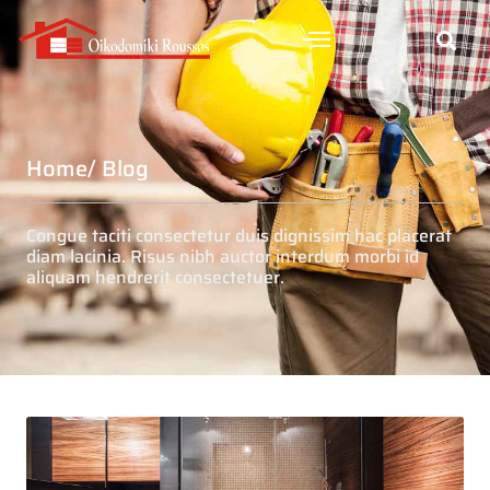
Home
/ Blog
Congue taciti consectetur duis dignissim hac placerat
diam lacinia. Risus nibh auctor interdum morbi id
aliquam hendrerit consectetuer.