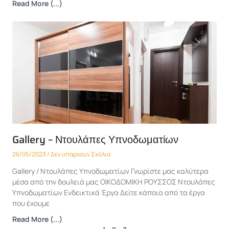
Read More (...)
Gallery – Ντουλάπες Υπνοδωματίων
26/05/2023
Δεν υπάρχουν Σχόλια
Gallery / Ντουλάπες Υπνοδωματίων Γνωρίστε μας καλύτερα
μέσα από την δουλειά μας ΟΙΚΟΔΟΜΙΚΗ ΡΟΥΣΣΟΣ Ντουλάπες
Υπνοδωματίων Ενδεικτικά Έργα Δείτε κάποια από τα έργα
που έχουμε
Read More (...)