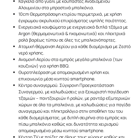
Κάγκελα από γυαλί με κουπαστές Ανοδιομένου
Αλουμινίου στα μπροστινά μπαλκόνια.
10cm Θερμοπρόσοψη κτιρίου περιμετρικά, με χρήση
έγχρωμου ακρυλικού επιχρίσματος υψηλής ποιότητος.
Ενεργειακά κουφώματα με ενεργειακά διπλά τζάμια με
Argon (θερμομονωτικά & ηχομονωτικά) και ηλεκτρικά
ρολά βαρέως τύπου σε όλες τις μπαλκονόπορτες.
Ατομική θέρμανση Αερίου για κάθε διαμέρισμα με Ζεστό
νερό χρήσης.
Αναμονή Αερίου στα εμπρός μεγάλα μπαλκόνια (των
κουζινών) για χρήση BBQ.
Θυροτηλεόραση με απομακρυσμένη χρήση και
επικοινωνία μέσο κινητού smartphone.
Κέντρο συναγερμού. Σύγχρονη Προεγκατάσταση
Συναγερμού, με καλωδιώσεις για ξεχωριστή παγίδευση
τζαμιών – παντζουριών ή ρολών, με ραντάρ εξωτερικών
χώρων σε όλα τα μπαλκόνια, με καλωδιώσεις για παγίδα
συναγερμού και πληκτρολόγιο στην αποθήκη του του
κάθε διαμερίσματος, με διπλή σειρήνα στα εμπρός και
πίσω μπαλκόνια καθώς και δυνατότητα χειρισμού
απομακρυσμένα μέσω κινητού smartphone.
Κέντρο TV με πρίζες σε όλους τους χώρους καθώς και