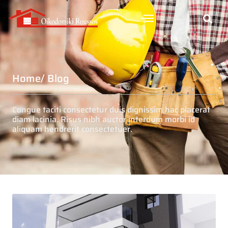
Home
/ Blog
Congue taciti consectetur duis dignissim hac placerat
diam lacinia. Risus nibh auctor interdum morbi id
aliquam hendrerit consectetuer.