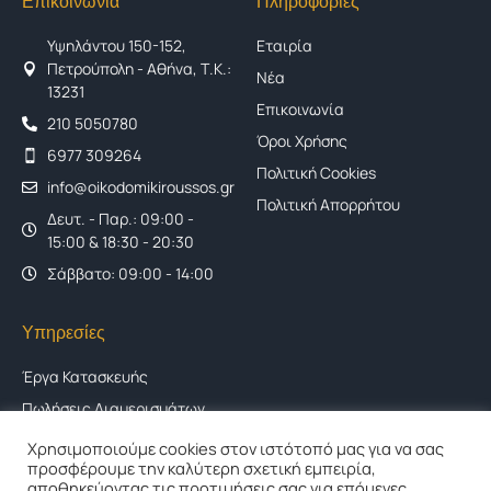
Επικοινωνία
Πληροφορίες
Υψηλάντου 150-152,
Εταιρία
Πετρούπολη - Αθήνα, Τ.Κ.:
Νέα
13231
Επικοινωνία
210 5050780
Όροι Χρήσης
6977 309264
Πολιτική Cookies
info@oikodomikiroussos.gr
Πολιτική Απορρήτου
Δευτ. - Παρ.: 09:00 -
15:00 & 18:30 - 20:30
Σάββατο: 09:00 - 14:00
Υπηρεσίες
Έργα Κατασκευής
Πωλήσεις Διαμερισμάτων
Αντιπαροχές
Χρησιμοποιούμε cookies στον ιστότοπό μας για να σας
προσφέρουμε την καλύτερη σχετική εμπειρία,
Ανακαινίσεις
αποθηκεύοντας τις προτιμήσεις σας για επόμενες